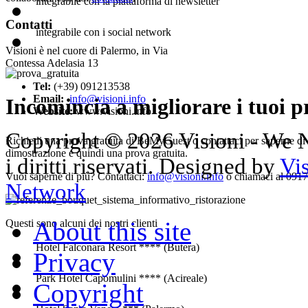
integrabile con la piattaforma di newsletter
Contatti
integrabile con i social network
Visioni è nel cuore di Palermo, in Via
Contessa Adelasia 13
Tel:
(+39) 091213538
Email:
info@visioni.info
Incomincia a migliorare i tuoi pr
Website:
www.visioni.info
Copyright © 2026 Visioni - We N
Richiedi una prova gratuita di BeMyGuest o contattaci per saperne di
dimostrazione e quindi una prova gratuita.
i diritti riservati. Designed by
Vi
Vuoi saperne di più? Contattaci:
info@visioni.info
o chiamaci al 091
Network
About this site
Questi sono alcuni dei nostri clienti
Hotel Falconara Resort **** (Butera)
Privacy
Park Hotel Capomulini **** (Acireale)
Copyright