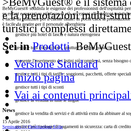
>BeMyGuest® è il sistema di
BeMyGuest® soddisfa le esigenze dei professionisti dell'ospitalità pe
e la prenotazioni multi-strut
su enfant e ragazzi su più fasce di età, eccezioni alle stagioni turistiche
è facile da utilizzare per il cliente finale: in pochi click la prenotazion
è facile da gestire per il personale alberghiero
turistici complessi direttam
gestisce più hotel di fascia e natura eterogenea
Sei in
Prodotti
BeMyGuest
gestisce tutti i tipi di hotel, strutture e villagi turistici
Versione Standard
consente l'inserimento dei listini più complessi, senza bisogno 
Inizio pagina
gestisce tutti i tipi di tariffe: soggiorni, pacchetti, offerte specia
gestisce tutti i tipi di sconti
Vai ai contenuti principal
gestisce la vendita in tutte le lingue
News
gestisce la vendita di servizi e di attività extra da abbinare al 
15 Aprile 2016
gestisce più tipologie di pagamenti in sicurezza: carta di cred
Seminario //// Destinazione Eolie