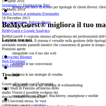
15 Aprile 2016
Seminario //// Destinazione Iblei
gestisce più fasce di sconto per tipologie di clienti diversi: clie
06 Marzo 2014
Marco Sajeva al seminario Errequadro
18 Dicembre 2013
Reccomendation: Palazzo Sitano
BeMyGuest® migliora il tuo mar
10 Dicembre 2013
BeMyGuest e Google Analytics
BeMyGuest® è costruito intorno all'esperienza dei professionisti dell'o
Lavora con noi
semplicità di utilizzo. Il sistema è versatile nella gestione delle tipolo
aziendale tramite pannelli intuitivi che consentono di gestire in temp
Posizioni aperte
integrabile con il tuo sito web
Copywriter Blogger
Web Developer
aumenta le tue conversioni
Web Designer
Tirocinio
migliora le tue strategie di vendita
Grazie all'accordo con l'Università
integrabile con le tue strategie di webmarketing
degli Studi di Palermo all'interno dello
studio Visioni è possibile svolgere dei
compatibile con iPhone, Blackberry, smartphone e mobile
tirocini formativi riconosciuti
dall'Università stessa. Se vuoi
collaborare con noi
contattaci
.