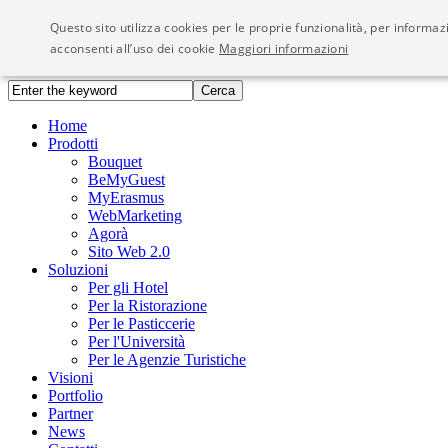
Questo sito utilizza cookies per le proprie funzionalità, per inform
Visioni - We Network
acconsenti all’uso dei cookie
Maggiori informazioni
Home
Prodotti
Bouquet
BeMyGuest
MyErasmus
WebMarketing
Agorà
Sito Web 2.0
Soluzioni
Per gli Hotel
Per la Ristorazione
Per le Pasticcerie
Per l'Università
Per le Agenzie Turistiche
Visioni
Portfolio
Partner
News