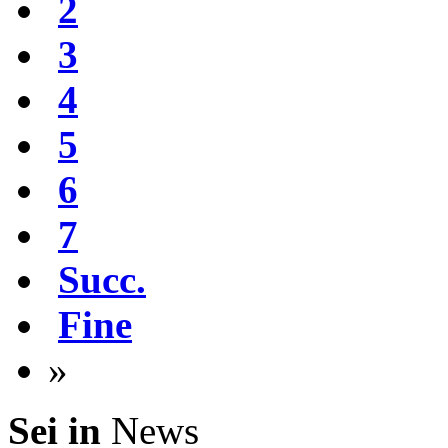
2
3
4
5
6
7
Succ.
Fine
»
Sei in
News