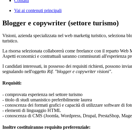
Contatti
Vai ai contenuti principali
Blogger e copywriter (settore turismo)
Visioni, azienda specializzata nel web marketig turistico, seleziona bl
turistico.
La risorsa selezionata collaborerà come freelance con il reparto Web 
Aspetti economici e contrattuali saranno commisurati all'esperienza pr
I candidati interessati, in possesso dei requisiti richiesti, possono invia
segnalando nell'oggetto
Rif. "blogger e copywriter visioni"
.
Requisiti:
- comprovata esperienza nel settore turismo
- titolo di studi umanistico preferibilmente laurea
- conoscenza dei formati grafici e capacità di utilizzare software di fo
- elementi di linguaggio HTML
- conoscenza di CMS (Joomla, Wordpress, Drupal, PrestaShop, Magent
Inoltre costituiranno requisito preferenziale: