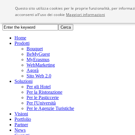
Questo sito utilizza cookies per le proprie funzionalità, per inform
Visioni - We Network
acconsenti all’uso dei cookie
Maggiori informazioni
Home
Prodotti
Bouquet
BeMyGuest
MyErasmus
WebMarketing
Agorà
Sito Web 2.0
Soluzioni
Per gli Hotel
Per la Ristorazione
Per le Pasticcerie
Per l'Università
Per le Agenzie Turistiche
Visioni
Portfolio
Partner
News